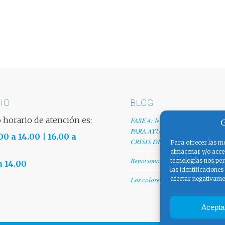
IO
BLOG
 horario de atención es:
FASE 4: NUESTRO GRANITO D
G
PARA AYUDAR A EMPRESAS TR
00 a 14.00 | 16.00 a
CRISIS DEL COVID-19
Para ofrecer las me
almacenar y/o acced
Renovamos web
tecnologías nos pe
a 14.00
las identificaciones
afectar negativamen
Los colores de España
Acepta