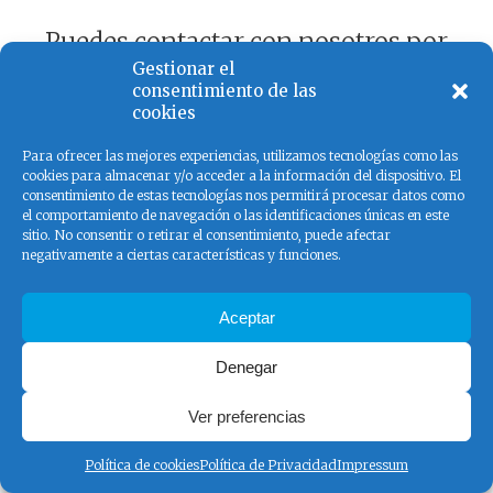
Puedes contactar con nosotros por
Gestionar el
mail, teléfono o con un hilo y dos
consentimiento de las
cookies
yogures.
Para ofrecer las mejores experiencias, utilizamos tecnologías como las
cookies para almacenar y/o acceder a la información del dispositivo. El
Contáctanos
consentimiento de estas tecnologías nos permitirá procesar datos como
el comportamiento de navegación o las identificaciones únicas en este
sitio. No consentir o retirar el consentimiento, puede afectar
negativamente a ciertas características y funciones.
Aceptar
Denegar
Ver preferencias
Política de cookies
Política de Privacidad
Impressum