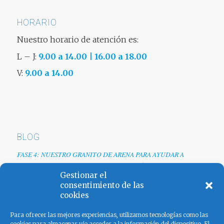
HORARIO
Nuestro horario de atención es:
L – J:
9.00 a 14.00 | 16.00 a 18.00
V:
9.00 a 14.00
BLOG
FASE 4: NUESTRO GRANITO DE ARENA PARA AYUDAR A
EMPRESAS TRAS LA CRISIS DEL COVID-19
Gestionar el
Renovamos web
consentimiento de las
cookies
Los colores de España
Para ofrecer las mejores experiencias, utilizamos tecnologías como las
cookies para almacenar y/o acceder a la información del dispositivo. El