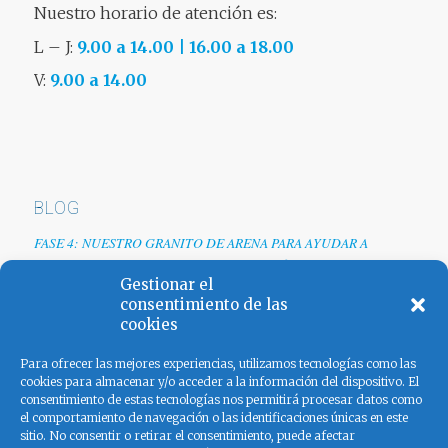
Nuestro horario de atención es:
L – J:
9.00 a 14.00 | 16.00 a 18.00
V:
9.00 a 14.00
BLOG
FASE 4: NUESTRO GRANITO DE ARENA PARA AYUDAR A
EMPRESAS TRAS LA CRISIS DEL COVID-19
Gestionar el
Renovamos web
consentimiento de las
cookies
Los colores de España
Para ofrecer las mejores experiencias, utilizamos tecnologías como las
cookies para almacenar y/o acceder a la información del dispositivo. El
consentimiento de estas tecnologías nos permitirá procesar datos como
el comportamiento de navegación o las identificaciones únicas en este
sitio. No consentir o retirar el consentimiento, puede afectar