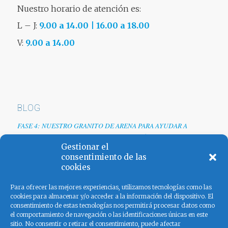
Nuestro horario de atención es:
L – J:
9.00 a 14.00 | 16.00 a 18.00
V:
9.00 a 14.00
BLOG
FASE 4: NUESTRO GRANITO DE ARENA PARA AYUDAR A
EMPRESAS TRAS LA CRISIS DEL COVID-19
Gestionar el
Renovamos web
consentimiento de las
cookies
Los colores de España
Para ofrecer las mejores experiencias, utilizamos tecnologías como las
cookies para almacenar y/o acceder a la información del dispositivo. El
consentimiento de estas tecnologías nos permitirá procesar datos como
el comportamiento de navegación o las identificaciones únicas en este
sitio. No consentir o retirar el consentimiento, puede afectar