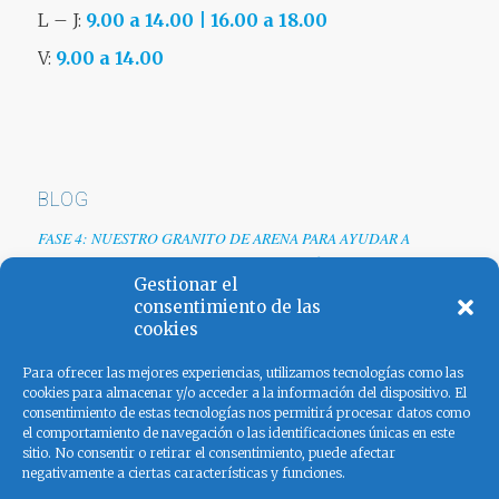
L – J:
9.00 a 14.00 | 16.00 a 18.00
V:
9.00 a 14.00
BLOG
FASE 4: NUESTRO GRANITO DE ARENA PARA AYUDAR A
EMPRESAS TRAS LA CRISIS DEL COVID-19
Gestionar el
Renovamos web
consentimiento de las
cookies
Los colores de España
Para ofrecer las mejores experiencias, utilizamos tecnologías como las
cookies para almacenar y/o acceder a la información del dispositivo. El
consentimiento de estas tecnologías nos permitirá procesar datos como
el comportamiento de navegación o las identificaciones únicas en este
sitio. No consentir o retirar el consentimiento, puede afectar
negativamente a ciertas características y funciones.
FACEBOOK