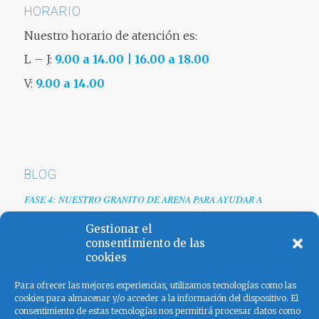
HORARIO
Nuestro horario de atención es:
L – J:
9.00 a 14.00 | 16.00 a 18.00
V:
9.00 a 14.00
BLOG
FASE 4: NUESTRO GRANITO DE ARENA PARA AYUDAR A
EMPRESAS TRAS LA CRISIS DEL COVID-19
Gestionar el
Renovamos web
consentimiento de las
cookies
Los colores de España
Para ofrecer las mejores experiencias, utilizamos tecnologías como las
cookies para almacenar y/o acceder a la información del dispositivo. El
consentimiento de estas tecnologías nos permitirá procesar datos como