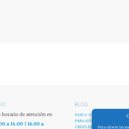
IO
BLOG
 horario de atención es:
FASE 4: NUESTRO GRANITO D
G
PARA AYUDAR A EMPRESAS TR
00 a 14.00 | 16.00 a
CRISIS DEL COVID-19
Para ofrecer las me