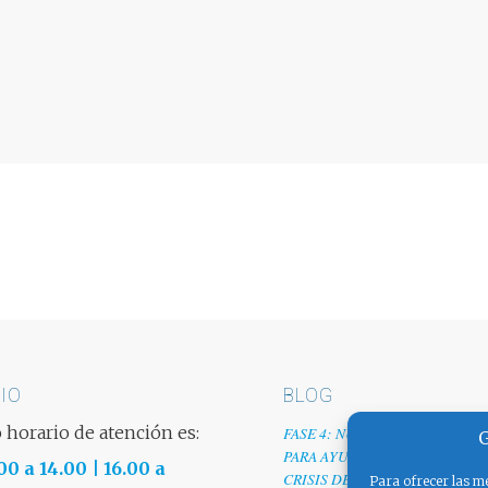
IO
BLOG
 horario de atención es:
FASE 4: NUESTRO GRANITO D
G
PARA AYUDAR A EMPRESAS TR
00 a 14.00 | 16.00 a
CRISIS DEL COVID-19
Para ofrecer las me