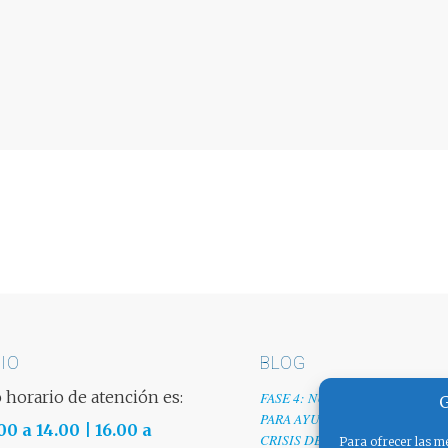
IO
BLOG
 horario de atención es:
FASE 4: NUESTRO GRANITO D
G
PARA AYUDAR A EMPRESAS TR
00 a 14.00 | 16.00 a
CRISIS DEL COVID-19
Para ofrecer las me