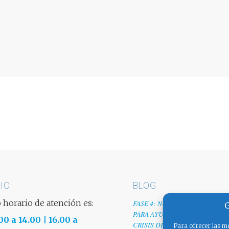
IO
BLOG
 horario de atención es:
FASE 4: NUESTRO GRANITO D
G
PARA AYUDAR A EMPRESAS TR
00 a 14.00 | 16.00 a
CRISIS DEL COVID-19
Para ofrecer las me