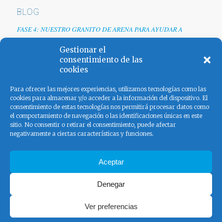
BLOG
FASE 4: NUESTRO GRANITO DE ARENA PARA AYUDAR A
EMPRESAS TRAS LA CRISIS DEL COVID-19
Gestionar el
Renovamos web
consentimiento de las
cookies
Los colores de España
Para ofrecer las mejores experiencias, utilizamos tecnologías como las
cookies para almacenar y/o acceder a la información del dispositivo. El
consentimiento de estas tecnologías nos permitirá procesar datos como
el comportamiento de navegación o las identificaciones únicas en este
sitio. No consentir o retirar el consentimiento, puede afectar
negativamente a ciertas características y funciones.
FACEBOOK
Aceptar
Denegar
Ver preferencias
© Copyright - El Pangolín - Ad Serving 2020 |
Aviso legal
|
Política
de Privacidad