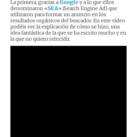
La primera, gracias a
Google
y a lo que ellos
denominaron «
SEA
» (Search Engine Ad) que
utilizaron para formar un anuncio en los
resultados orgánicos del buscador. En este vídeo
podéis ver la explicación de cómo se hizo, una
idea fantástica de la que se ha escrito mucho y en
la que no quiero reincidir.