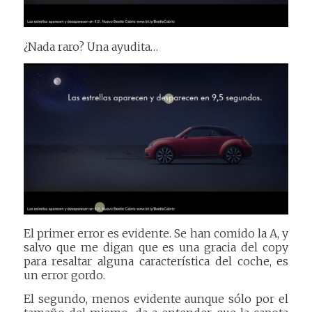
¿Nada raro? Una ayudita…
El primer error es evidente. Se han comido la A, y
salvo que me digan que es una gracia del copy
para resaltar alguna característica del coche, es
un error gordo.
El segundo, menos evidente aunque sólo por el