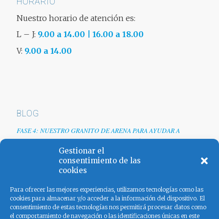
HORARIO
Nuestro horario de atención es:
L – J:
9.00 a 14.00 | 16.00 a 18.00
V:
9.00 a 14.00
BLOG
FASE 4: NUESTRO GRANITO DE ARENA PARA AYUDAR A
EMPRESAS TRAS LA CRISIS DEL COVID-19
Gestionar el
Renovamos web
consentimiento de las
cookies
Los colores de España
Para ofrecer las mejores experiencias, utilizamos tecnologías como las
cookies para almacenar y/o acceder a la información del dispositivo. El
consentimiento de estas tecnologías nos permitirá procesar datos como
el comportamiento de navegación o las identificaciones únicas en este