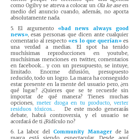
como Ogilvy se atreva a colocar un
Ola ke ase
en
medio del anuncio cuando, además, no aporta
absolutamente nada.
5. El argumento
«bad news always good
news»
, esas personas que dicen ante cualquier
comentario al respecto
«es lo que querían»
es
una verdad a medias. El spot ha tenido
muchísimas reproducciones en youtube,
muchísimas menciones en twitter, comentarios
en facebook… y con un presupuesto, se intuye,
limitado. Enorme difusión, presupuesto
reducido, todo un logro. La marca ha conseguido
estar presente en la mente del usuario pero, ¿en
qué lugar? ¿Quieres que se te recuerde sin
importar de qué manera? Tienes muchas
opciones,
meter droga en tu producto
,
verter
residuos tóxicos
… De este modo generarás
debate, habrá controversia, y el usuario se
acordará de ti ¿Ridículo no?
6. La labor del
Community Manager
de la
marca está siendo espectacular. Desde aquí