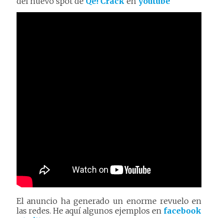
del nuevo spot de
Qé! Crack
en
youtube
El anuncio ha generado un enorme revuelo en
las redes. He aquí algunos ejemplos en
facebook