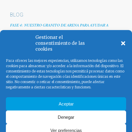
BLOG
FASE 4: NUESTRO GRANITO DE ARENA PARA AYUDAR A
EMPRESAS TRAS LA CRISIS DEL COVID-19
Gestionar el
Renovamos web
consentimiento de las
cookies
Los colores de España
Para ofrecer las mejores experiencias, utilizamos tecnologías como las
cookies para almacenar y/o acceder a la información del dispositivo. El
consentimiento de estas tecnologías nos permitirá procesar datos como
el comportamiento de navegación o las identificaciones únicas en este
sitio. No consentir o retirar el consentimiento, puede afectar
negativamente a ciertas características y funciones.
FACEBOOK
Aceptar
Denegar
Ver preferencias
© Copyright - El Pangolín - Ad Serving 2020 |
Aviso legal
|
Política