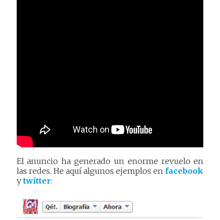
El anuncio ha generado un enorme revuelo en
las redes. He aquí algunos ejemplos en
facebook
y
twitter
: