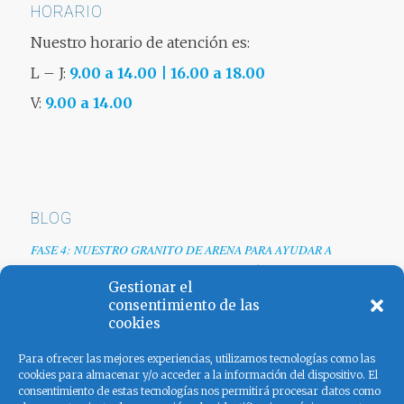
HORARIO
Nuestro horario de atención es:
L – J:
9.00 a 14.00 | 16.00 a 18.00
V:
9.00 a 14.00
BLOG
FASE 4: NUESTRO GRANITO DE ARENA PARA AYUDAR A
EMPRESAS TRAS LA CRISIS DEL COVID-19
Gestionar el
Renovamos web
consentimiento de las
cookies
Los colores de España
Para ofrecer las mejores experiencias, utilizamos tecnologías como las
cookies para almacenar y/o acceder a la información del dispositivo. El
consentimiento de estas tecnologías nos permitirá procesar datos como