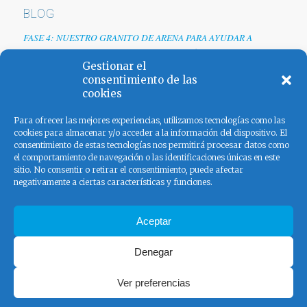
BLOG
FASE 4: NUESTRO GRANITO DE ARENA PARA AYUDAR A
EMPRESAS TRAS LA CRISIS DEL COVID-19
Gestionar el
Renovamos web
consentimiento de las
cookies
Los colores de España
Para ofrecer las mejores experiencias, utilizamos tecnologías como las
cookies para almacenar y/o acceder a la información del dispositivo. El
consentimiento de estas tecnologías nos permitirá procesar datos como
el comportamiento de navegación o las identificaciones únicas en este
sitio. No consentir o retirar el consentimiento, puede afectar
negativamente a ciertas características y funciones.
FACEBOOK
Aceptar
Denegar
Ver preferencias
© Copyright - El Pangolín - Ad Serving 2020 |
Aviso legal
|
Política
de Privacidad