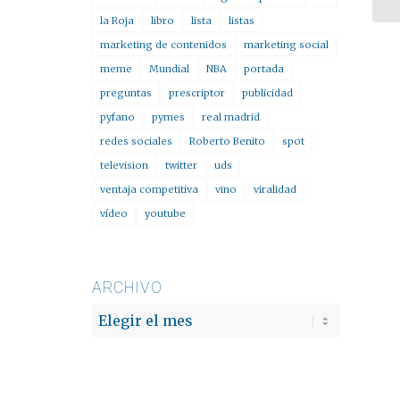
la Roja
libro
lista
listas
marketing de contenidos
marketing social
meme
Mundial
NBA
portada
preguntas
prescriptor
publicidad
pyfano
pymes
real madrid
redes sociales
Roberto Benito
spot
television
twitter
uds
ventaja competitiva
vino
viralidad
vídeo
youtube
ARCHIVO