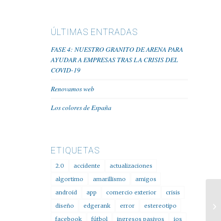
ÚLTIMAS ENTRADAS
FASE 4: NUESTRO GRANITO DE ARENA PARA
AYUDAR A EMPRESAS TRAS LA CRISIS DEL
COVID-19
Renovamos web
Los colores de España
ETIQUETAS
2.0
accidente
actualizaciones
algortimo
amarillismo
amigos
android
app
comercio exterior
crisis
diseño
edgerank
error
estereotipo
facebook
fútbol
ingresos pasivos
ios