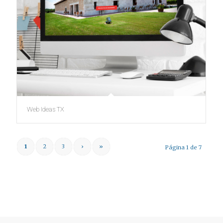
Web Ideas TX
1
2
3
›
»
Página 1 de 7