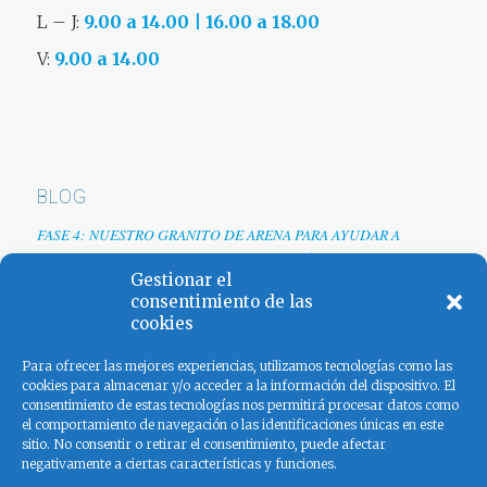
L – J:
9.00 a 14.00 | 16.00 a 18.00
V:
9.00 a 14.00
BLOG
FASE 4: NUESTRO GRANITO DE ARENA PARA AYUDAR A
EMPRESAS TRAS LA CRISIS DEL COVID-19
Gestionar el
Renovamos web
consentimiento de las
cookies
Los colores de España
Para ofrecer las mejores experiencias, utilizamos tecnologías como las
cookies para almacenar y/o acceder a la información del dispositivo. El
consentimiento de estas tecnologías nos permitirá procesar datos como
el comportamiento de navegación o las identificaciones únicas en este
sitio. No consentir o retirar el consentimiento, puede afectar
negativamente a ciertas características y funciones.
FACEBOOK