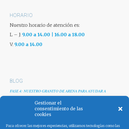
HORARIO
Nuestro horario de atención es:
L – J:
9.00 a 14.00 | 16.00 a 18.00
V:
9.00 a 14.00
BLOG
FASE 4: NUESTRO GRANITO DE ARENA PARA AYUDAR A
EMPRESAS TRAS LA CRISIS DEL COVID-19
Gestionar el
Renovamos web
consentimiento de las
cookies
Los colores de España
Para ofrecer las mejores experiencias, utilizamos tecnologías como las