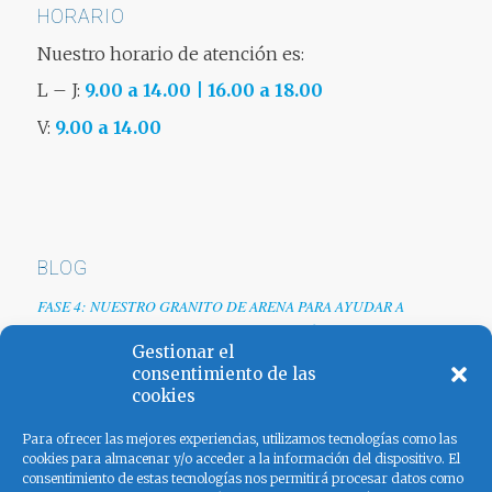
HORARIO
Nuestro horario de atención es:
L – J:
9.00 a 14.00 | 16.00 a 18.00
V:
9.00 a 14.00
BLOG
FASE 4: NUESTRO GRANITO DE ARENA PARA AYUDAR A
EMPRESAS TRAS LA CRISIS DEL COVID-19
Gestionar el
Renovamos web
consentimiento de las
cookies
Los colores de España
Para ofrecer las mejores experiencias, utilizamos tecnologías como las
cookies para almacenar y/o acceder a la información del dispositivo. El
consentimiento de estas tecnologías nos permitirá procesar datos como