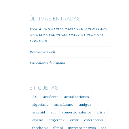
ÚLTIMAS ENTRADAS
FASE 4: NUESTRO GRANITO DE ARENA PARA
AYUDAR A EMPRESAS TRAS LA CRISIS DEL
COVID-19
Renovamos web
Los colores de España
ETIQUETAS
2.0
accidente
actualizaciones
algortimo
amarillismo
amigos
android
app
comercio exterior
crisis
diseño
edgerank
error
estereotipo
facebook
fútbol
ingresos pasivos
ios