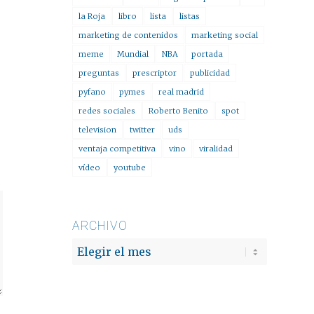
la Roja
libro
lista
listas
marketing de contenidos
marketing social
meme
Mundial
NBA
portada
preguntas
prescriptor
publicidad
pyfano
pymes
real madrid
redes sociales
Roberto Benito
spot
television
twitter
uds
ventaja competitiva
vino
viralidad
vídeo
youtube
ARCHIVO