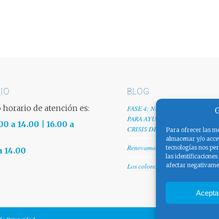
IO
BLOG
 horario de atención es:
FASE 4: NUESTRO GRANITO D
G
PARA AYUDAR A EMPRESAS TR
00 a 14.00 | 16.00 a
CRISIS DEL COVID-19
Para ofrecer las me
almacenar y/o acced
Renovamos web
tecnologías nos pe
a 14.00
las identificaciones
afectar negativamen
Los colores de España
Acepta