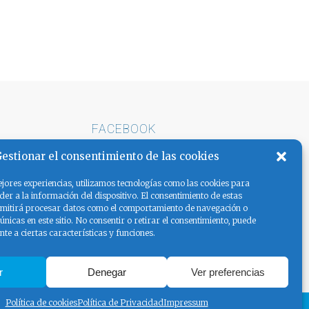
FACEBOOK
E ARENA
estionar el consentimiento de las cookies
AS LA
jores experiencias, utilizamos tecnologías como las cookies para
er a la información del dispositivo. El consentimiento de estas
rmitirá procesar datos como el comportamiento de navegación o
 únicas en este sitio. No consentir o retirar el consentimiento, puede
te a ciertas características y funciones.
r
Denegar
Ver preferencias
Política de cookies
Política de Privacidad
Impressum