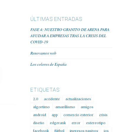
ÚLTIMAS ENTRADAS
FASE 4: NUESTRO GRANITO DE ARENA PARA
AYUDAR A EMPRESAS TRAS LA CRISIS DEL
COVID-19
Renovamos web
Los colores de España
ETIQUETAS
2.0
accidente
actualizaciones
algortimo
amarillismo
amigos
android
app
comercio exterior
crisis
diseño
edgerank
error
estereotipo
facebook
fútbol
ingresos pasivos
ios