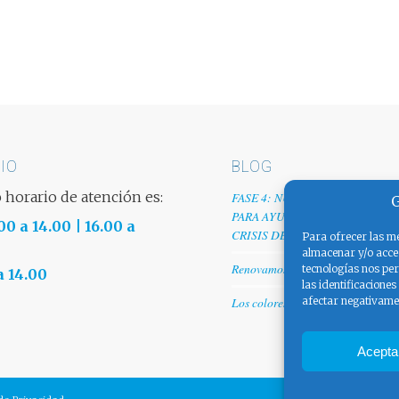
IO
BLOG
 horario de atención es:
FASE 4: NUESTRO GRANITO D
G
PARA AYUDAR A EMPRESAS TR
00 a 14.00 | 16.00 a
CRISIS DEL COVID-19
Para ofrecer las me
almacenar y/o acced
Renovamos web
tecnologías nos pe
a 14.00
las identificaciones
afectar negativamen
Los colores de España
Acepta