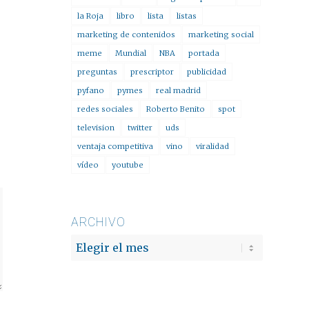
la Roja
libro
lista
listas
marketing de contenidos
marketing social
meme
Mundial
NBA
portada
preguntas
prescriptor
publicidad
pyfano
pymes
real madrid
redes sociales
Roberto Benito
spot
television
twitter
uds
ventaja competitiva
vino
viralidad
vídeo
youtube
ARCHIVO