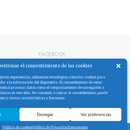
FACEBOOK
E ARENA
estionar el consentimiento de las cookies
AS LA
jores experiencias, utilizamos tecnologías como las cookies para
er a la información del dispositivo. El consentimiento de estas
rmitirá procesar datos como el comportamiento de navegación o
 únicas en este sitio. No consentir o retirar el consentimiento, puede
te a ciertas características y funciones.
r
Denegar
Ver preferencias
Política de cookies
Política de Privacidad
Impressum