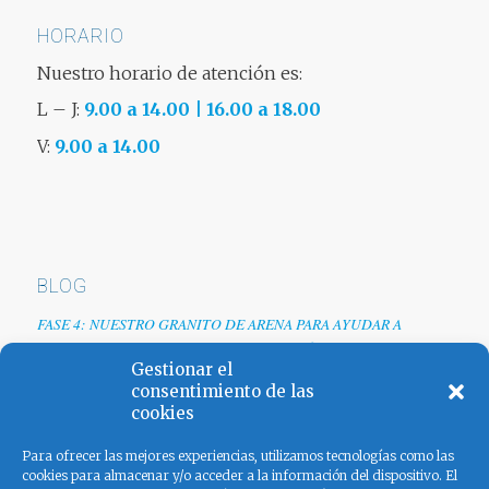
HORARIO
Nuestro horario de atención es:
L – J:
9.00 a 14.00 | 16.00 a 18.00
V:
9.00 a 14.00
BLOG
FASE 4: NUESTRO GRANITO DE ARENA PARA AYUDAR A
EMPRESAS TRAS LA CRISIS DEL COVID-19
Gestionar el
Renovamos web
consentimiento de las
cookies
Los colores de España
Para ofrecer las mejores experiencias, utilizamos tecnologías como las
cookies para almacenar y/o acceder a la información del dispositivo. El