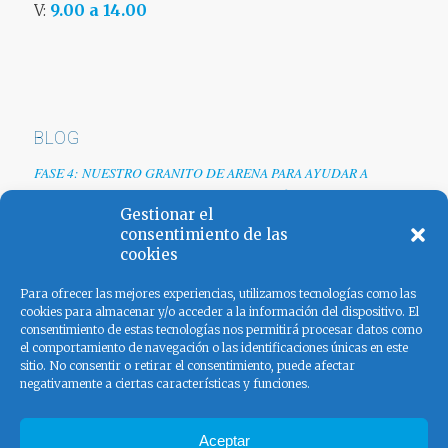
V:
9.00 a 14.00
BLOG
FASE 4: NUESTRO GRANITO DE ARENA PARA AYUDAR A
EMPRESAS TRAS LA CRISIS DEL COVID-19
Gestionar el
Renovamos web
consentimiento de las
cookies
Los colores de España
Para ofrecer las mejores experiencias, utilizamos tecnologías como las
cookies para almacenar y/o acceder a la información del dispositivo. El
consentimiento de estas tecnologías nos permitirá procesar datos como
el comportamiento de navegación o las identificaciones únicas en este
sitio. No consentir o retirar el consentimiento, puede afectar
negativamente a ciertas características y funciones.
FACEBOOK
Aceptar