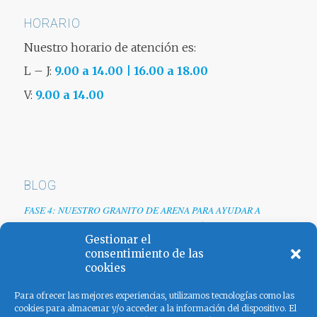
HORARIO
Nuestro horario de atención es:
L – J:
9.00 a 14.00 | 16.00 a 18.00
V:
9.00 a 14.00
BLOG
FASE 4: NUESTRO GRANITO DE ARENA PARA AYUDAR A
EMPRESAS TRAS LA CRISIS DEL COVID-19
Gestionar el
Renovamos web
consentimiento de las
cookies
Los colores de España
Para ofrecer las mejores experiencias, utilizamos tecnologías como las
cookies para almacenar y/o acceder a la información del dispositivo. El