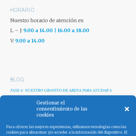
HORARIO
Nuestro horario de atención es:
L – J:
9.00 a 14.00 | 16.00 a 18.00
V:
9.00 a 14.00
BLOG
FASE 4: NUESTRO GRANITO DE ARENA PARA AYUDAR A
EMPRESAS TRAS LA CRISIS DEL COVID-19
Gestionar el
Renovamos web
consentimiento de las
cookies
Los colores de España
Para ofrecer las mejores experiencias, utilizamos tecnologías como las
cookies para almacenar y/o acceder a la información del dispositivo. El