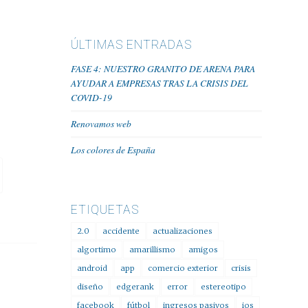
ÚLTIMAS ENTRADAS
FASE 4: NUESTRO GRANITO DE ARENA PARA
AYUDAR A EMPRESAS TRAS LA CRISIS DEL
COVID-19
Renovamos web
Los colores de España
ETIQUETAS
2.0
accidente
actualizaciones
algortimo
amarillismo
amigos
android
app
comercio exterior
crisis
diseño
edgerank
error
estereotipo
facebook
fútbol
ingresos pasivos
ios