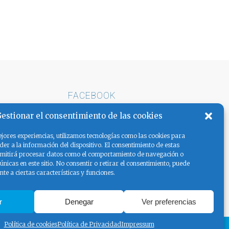
FACEBOOK
E ARENA
estionar el consentimiento de las cookies
AS LA
jores experiencias, utilizamos tecnologías como las cookies para
er a la información del dispositivo. El consentimiento de estas
rmitirá procesar datos como el comportamiento de navegación o
 únicas en este sitio. No consentir o retirar el consentimiento, puede
te a ciertas características y funciones.
r
Denegar
Ver preferencias
Política de cookies
Política de Privacidad
Impressum