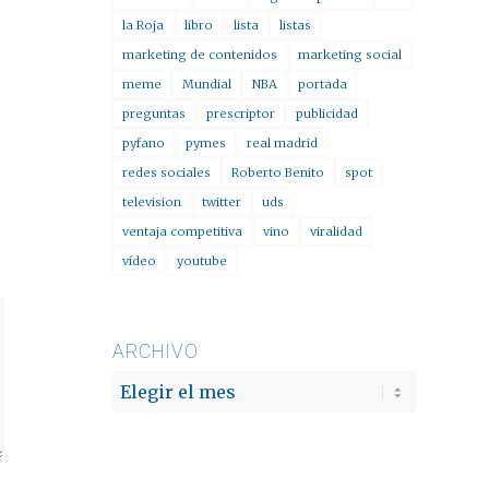
la Roja
libro
lista
listas
marketing de contenidos
marketing social
meme
Mundial
NBA
portada
preguntas
prescriptor
publicidad
pyfano
pymes
real madrid
redes sociales
Roberto Benito
spot
television
twitter
uds
ventaja competitiva
vino
viralidad
vídeo
youtube
ARCHIVO