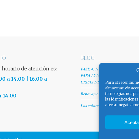
IO
BLOG
 horario de atención es:
FASE 4: NUESTRO GRANITO D
G
PARA AYUDAR A EMPRESAS TR
00 a 14.00 | 16.00 a
CRISIS DEL COVID-19
Para ofrecer las me
almacenar y/o acced
Renovamos web
tecnologías nos pe
a 14.00
las identificaciones
afectar negativamen
Los colores de España
Acepta