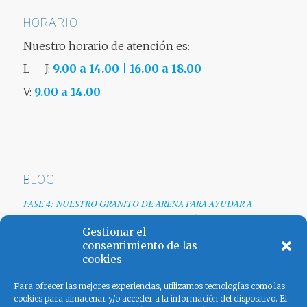
HORARIO
Nuestro horario de atención es:
L – J:
9.00 a 14.00 | 16.00 a 18.00
V:
9.00 a 14.00
BLOG
FASE 4: NUESTRO GRANITO DE ARENA PARA AYUDAR A
EMPRESAS TRAS LA CRISIS DEL COVID-19
Gestionar el
Renovamos web
consentimiento de las
cookies
Los colores de España
Para ofrecer las mejores experiencias, utilizamos tecnologías como las
cookies para almacenar y/o acceder a la información del dispositivo. El