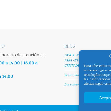
IO
BLOG
 horario de atención es:
FASE 4: NUESTRO GRANITO D
G
PARA AYUDAR A EMPRESAS TR
00 a 14.00 | 16.00 a
CRISIS DEL COVID-19
Para ofrecer las me
almacenar y/o acced
Renovamos web
tecnologías nos pe
a 14.00
las identificaciones
afectar negativamen
Los colores de España
Acepta