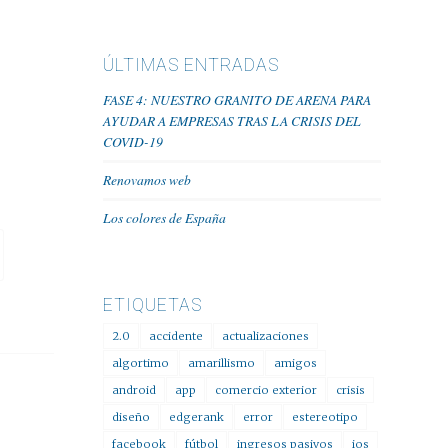
ÚLTIMAS ENTRADAS
FASE 4: NUESTRO GRANITO DE ARENA PARA
AYUDAR A EMPRESAS TRAS LA CRISIS DEL
COVID-19
Renovamos web
Los colores de España
ETIQUETAS
2.0
accidente
actualizaciones
algortimo
amarillismo
amigos
android
app
comercio exterior
crisis
diseño
edgerank
error
estereotipo
facebook
fútbol
ingresos pasivos
ios