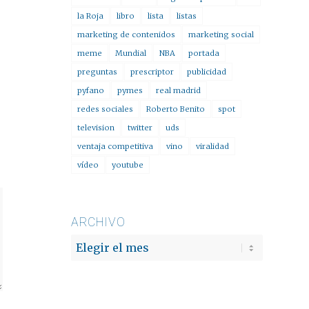
la Roja
libro
lista
listas
marketing de contenidos
marketing social
meme
Mundial
NBA
portada
preguntas
prescriptor
publicidad
pyfano
pymes
real madrid
redes sociales
Roberto Benito
spot
television
twitter
uds
ventaja competitiva
vino
viralidad
vídeo
youtube
ARCHIVO