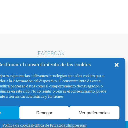
FACEBOOK
E ARENA
estionar el consentimiento de las cookies
AS LA
jores experiencias, utilizamos tecnologías como las cookies para
er a la información del dispositivo. El consentimiento de estas
rmitirá procesar datos como el comportamiento de navegación o
 únicas en este sitio. No consentir o retirar el consentimiento, puede
te a ciertas características y funciones.
r
Denegar
Ver preferencias
Política de cookies
Política de Privacidad
Impressum