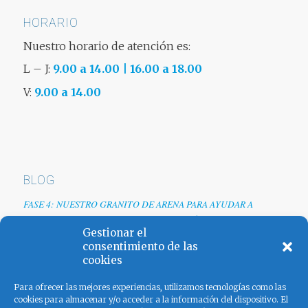
HORARIO
Nuestro horario de atención es:
L – J:
9.00 a 14.00 | 16.00 a 18.00
V:
9.00 a 14.00
BLOG
FASE 4: NUESTRO GRANITO DE ARENA PARA AYUDAR A
EMPRESAS TRAS LA CRISIS DEL COVID-19
Gestionar el
Renovamos web
consentimiento de las
cookies
Los colores de España
Para ofrecer las mejores experiencias, utilizamos tecnologías como las
cookies para almacenar y/o acceder a la información del dispositivo. El