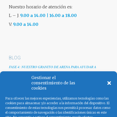
Nuestro horario de atención es:
L – J:
9.00 a 14.00 | 16.00 a 18.00
V:
9.00 a 14.00
BLOG
FASE 4: NUESTRO GRANITO DE ARENA PARA AYUDAR A
EMPRESAS TRAS LA CRISIS DEL COVID-19
Gestionar el
Renovamos web
consentimiento de las
cookies
Los colores de España
Para ofrecer las mejores experiencias, utilizamos tecnologías como las
cookies para almacenar y/o acceder a la información del dispositivo. El
consentimiento de estas tecnologías nos permitirá procesar datos como
el comportamiento de navegación o las identificaciones únicas en este