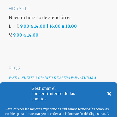
HORARIO
Nuestro horario de atención es:
L – J:
9.00 a 14.00 | 16.00 a 18.00
V:
9.00 a 14.00
BLOG
FASE 4: NUESTRO GRANITO DE ARENA PARA AYUDAR A
EMPRESAS TRAS LA CRISIS DEL COVID-19
Gestionar el
Renovamos web
consentimiento de las
cookies
Los colores de España
Para ofrecer las mejores experiencias, utilizamos tecnologías como las
cookies para almacenar y/o acceder a la información del dispositivo. El