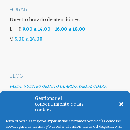
HORARIO
Nuestro horario de atención es:
L – J:
9.00 a 14.00 | 16.00 a 18.00
V:
9.00 a 14.00
BLOG
FASE 4: NUESTRO GRANITO DE ARENA PARA AYUDAR A
EMPRESAS TRAS LA CRISIS DEL COVID-19
Gestionar el
Renovamos web
consentimiento de las
cookies
Los colores de España
Para ofrecer las mejores experiencias, utilizamos tecnologías como las
cookies para almacenar y/o acceder a la información del dispositivo. El