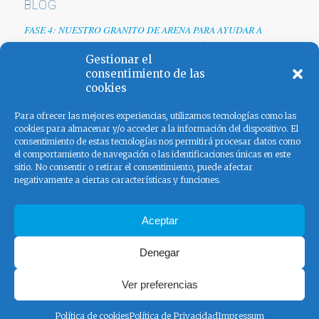
BLOG
FASE 4: NUESTRO GRANITO DE ARENA PARA AYUDAR A
EMPRESAS TRAS LA CRISIS DEL COVID-19
Gestionar el
Renovamos web
consentimiento de las
cookies
Los colores de España
Para ofrecer las mejores experiencias, utilizamos tecnologías como las
cookies para almacenar y/o acceder a la información del dispositivo. El
consentimiento de estas tecnologías nos permitirá procesar datos como
el comportamiento de navegación o las identificaciones únicas en este
sitio. No consentir o retirar el consentimiento, puede afectar
negativamente a ciertas características y funciones.
FACEBOOK
Aceptar
Denegar
Ver preferencias
© Copyright - El Pangolín - Ad Serving 2020 |
Aviso legal
|
Política
de Privacidad
Política de cookies
Política de Privacidad
Impressum