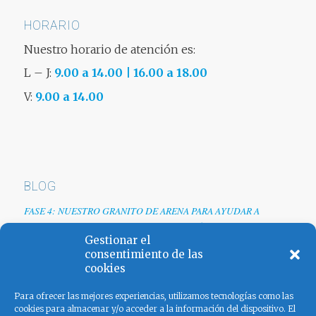
HORARIO
Nuestro horario de atención es:
L – J:
9.00 a 14.00 | 16.00 a 18.00
V:
9.00 a 14.00
BLOG
FASE 4: NUESTRO GRANITO DE ARENA PARA AYUDAR A
EMPRESAS TRAS LA CRISIS DEL COVID-19
Gestionar el
Renovamos web
consentimiento de las
cookies
Los colores de España
Para ofrecer las mejores experiencias, utilizamos tecnologías como las
cookies para almacenar y/o acceder a la información del dispositivo. El