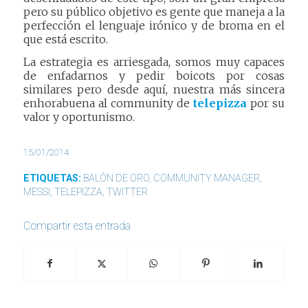
pero su público objetivo es gente que maneja a la
perfección el lenguaje irónico y de broma en el
que está escrito.
La estrategia es arriesgada, somos muy capaces
de enfadarnos y pedir boicots por cosas
similares pero desde aquí, nuestra más sincera
enhorabuena al community de
telepizza
por su
valor y oportunismo.
15/01/2014
ETIQUETAS:
BALÓN DE ORO
,
COMMUNITY MANAGER
,
MESSI
,
TELEPIZZA
,
TWITTER
Compartir esta entrada