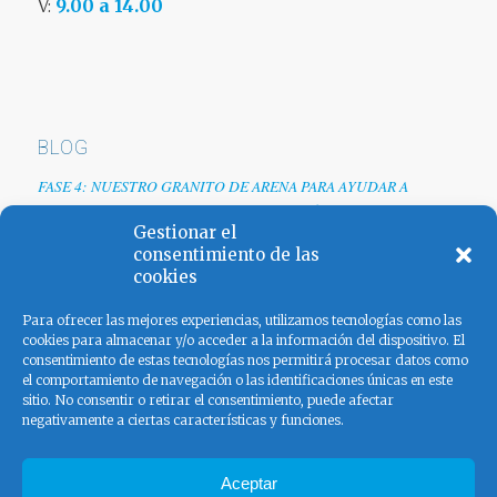
V:
9.00 a 14.00
BLOG
FASE 4: NUESTRO GRANITO DE ARENA PARA AYUDAR A
EMPRESAS TRAS LA CRISIS DEL COVID-19
Gestionar el
Renovamos web
consentimiento de las
cookies
Los colores de España
Para ofrecer las mejores experiencias, utilizamos tecnologías como las
cookies para almacenar y/o acceder a la información del dispositivo. El
consentimiento de estas tecnologías nos permitirá procesar datos como
el comportamiento de navegación o las identificaciones únicas en este
sitio. No consentir o retirar el consentimiento, puede afectar
negativamente a ciertas características y funciones.
FACEBOOK
Aceptar