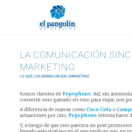
LA COMUNICACIÓN SINC
MARKETING
LO QUE LOS DEMÁS HACEN
,
MARKETING
Somos clientes de
Pepephone
. Así, sin anestes
convertir euro gastado en euro para viajar, nos gu
A diferencia de marcas como
Coca-Cola
o
Campo
actuaciones por otro,
Pepephone
intenta hacer d
Y, a riesgo de que esto parezca un post promocio
llegado esta mañana en el que explican que, en 