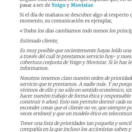
pasar a ser de
Yoigo
y
Movistar
.
Si el día de mañana se descubre algo al respecto q
momento, su comunicación es ejemplar,
«
Todos los dias cambiamos todo menos los princip
Estimado cliente,
Es muy posible que recientemente hayas leído una 
a través del cuál te prestamos servicio hoy- y nue
cobertura conjunta de Yoigo y Movistar. Si lo has leí
informamos.
Nosotros tenemos claro nuestro orden de prioridades
servicio que te prestamos. A nadie más. Y no por
vivimos de ello y no sólo en sentido económico, si
hacer nuestro trabajo de forma ética y responsable (
construir 6 años). Esto nos permite dormir cada 
esconder cosas que el cliente no ve, que siempre p
veces erróneo) y que un modelo ético en telecomuni
Tener una lista de prioridades tan pequeña y senci
compañía en la que incluso los accionistas saben 