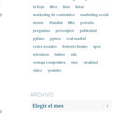
la Roja
libro
lista
listas
o
marketing de contenidos
marketing social
meme
Mundial
NBA
portada
preguntas
prescriptor
publicidad
pyfano
pymes
real madrid
redes sociales
Roberto Benito
spot
television
twitter
uds
ventaja competitiva
vino
viralidad
vídeo
youtube
ARCHIVO
o