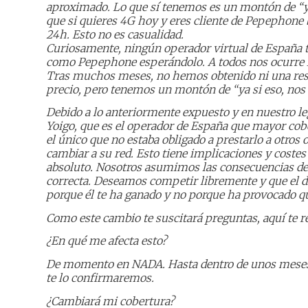
aproximado. Lo que sí tenemos es un montón de “ya
que si quieres 4G hoy y eres cliente de Pepephone b
24h. Esto no es casualidad.
Curiosamente, ningún operador virtual de España ti
como Pepephone esperándolo. A todos nos ocurre 
Tras muchos meses, no hemos obtenido ni una respu
precio, pero tenemos un montón de “ya si eso, no
Debido a lo anteriormente expuesto y en nuestro l
Yoigo, que es el operador de España que mayor cobe
el único que no estaba obligado a prestarlo a otros
cambiar a su red. Esto tiene implicaciones y costes
absoluto. Nosotros asumimos las consecuencias de
correcta. Deseamos competir libremente y que el d
porque él te ha ganado y no porque ha provocado q
Como este cambio te suscitará preguntas, aquí te
¿En qué me afecta esto?
De momento en NADA. Hasta dentro de unos meses
te lo confirmaremos.
¿Cambiará mi cobertura?