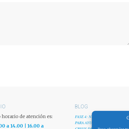
IO
BLOG
 horario de atención es:
FASE 4: NUESTRO GRANITO D
G
PARA AYUDAR A EMPRESAS TR
00 a 14.00 | 16.00 a
CRISIS DEL COVID-19