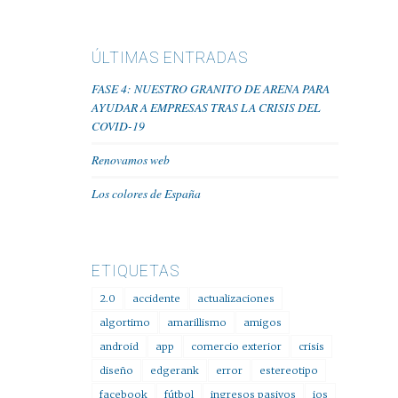
ÚLTIMAS ENTRADAS
FASE 4: NUESTRO GRANITO DE ARENA PARA
AYUDAR A EMPRESAS TRAS LA CRISIS DEL
COVID-19
Renovamos web
Los colores de España
ETIQUETAS
2.0
accidente
actualizaciones
algortimo
amarillismo
amigos
android
app
comercio exterior
crisis
diseño
edgerank
error
estereotipo
facebook
fútbol
ingresos pasivos
ios