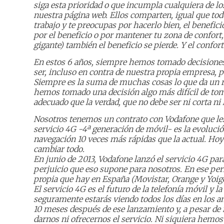
siga esta prioridad o que incumpla cualquiera de 
nuestra página web. Ellos comparten, igual que to
trabajo y te preocupas por hacerlo bien, el benefic
por el beneficio o por mantener tu zona de confort,
gigante) también el beneficio se pierde. Y el confort
En estos 6 años, siempre hemos tomado decisione
ser, incluso en contra de nuestra propia empresa,
Siempre es la suma de muchas cosas lo que da un res
hemos tomado una decisión algo más difícil de tomar
adecuado que la verdad, que no debe ser ni corta ni 
Nosotros tenemos un contrato con Vodafone que les o
servicio 4G -4ª generación de móvil- es la evolució
navegación 10 veces más rápidas que la actual. Hoy 
cambiar todo.
En junio de 2013, Vodafone lanzó el servicio 4G par
perjuicio que eso supone para nosotros. En ese per
propia que hay en España (Movistar, Orange y Yoigo
El servicio 4G es el futuro de la telefonía móvil y 
seguramente estarás viendo todos los días en los an
10 meses después de ese lanzamiento y, a pesar de
darnos ni ofrecernos el servicio. Ni siquiera hemo