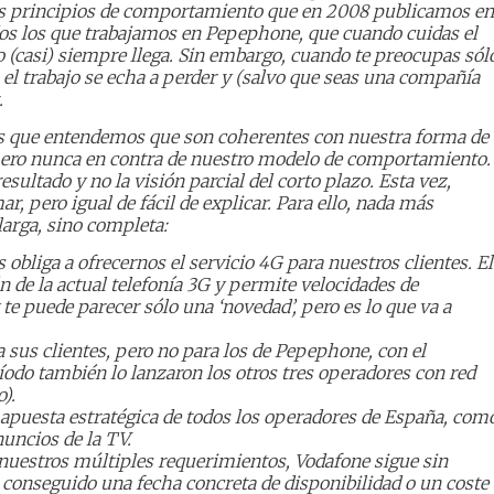
los principios de comportamiento que en 2008 publicamos en
dos los que trabajamos en Pepephone, que cuando cuidas el
io (casi) siempre llega. Sin embargo, cuando te preocupas sól
 el trabajo se echa a perder y (salvo que seas una compañía
.
s que entendemos que son coherentes con nuestra forma de
 pero nunca en contra de nuestro modelo de comportamiento.
ultado y no la visión parcial del corto plazo. Esta vez,
, pero igual de fácil de explicar. Para ello, nada más
larga, sino completa:
bliga a ofrecernos el servicio 4G para nuestros clientes. El
n de la actual telefonía 3G y permite velocidades de
te puede parecer sólo una ‘novedad’, pero es lo que va a
a sus clientes, pero no para los de Pepephone, con el
íodo también lo lanzaron los otros tres operadores con red
).
la apuesta estratégica de todos los operadores de España, com
uncios de la TV.
 nuestros múltiples requerimientos, Vodafone sigue sin
s conseguido una fecha concreta de disponibilidad o un coste