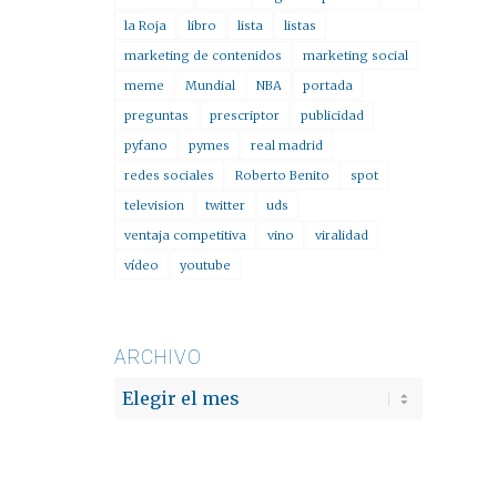
la Roja
libro
lista
listas
marketing de contenidos
marketing social
meme
Mundial
NBA
portada
preguntas
prescriptor
publicidad
pyfano
pymes
real madrid
redes sociales
Roberto Benito
spot
television
twitter
uds
ventaja competitiva
vino
viralidad
vídeo
youtube
ARCHIVO