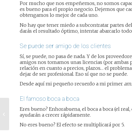
Por mucho que nos empeñemos, no somos capaces
es bueno para el propio negocio. Dejemos que ca
obtengamos lo mejor de cada uno.
No hay que tener miedo a subcontratar partes del 
darás el resultado óptimo, intentar abarcarlo todo
Se puede ser amigo de los clientes
Sí, se puede, no pasa de nada. Y de los proveedor
amigos nos tomamos unas licencias (por ambas p
relación en cuanto a precios, plazos… el problem
dejar de ser profesional. Eso sí que no se puede.
Desde aquí mi pequeño recuerdo a mi primer
ami
El famoso boca a boca
Los momentos más
Eres bueno? Enhorabuena, el boca a boca (el real, e
importantes del año
ayudarán a crecer rápidamente.
para los españoles
(según Twitter)
No eres bueno? El efecto se multiplicará por 5.