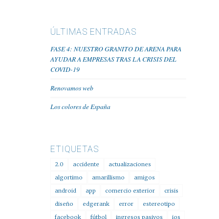
ÚLTIMAS ENTRADAS
FASE 4: NUESTRO GRANITO DE ARENA PARA
AYUDAR A EMPRESAS TRAS LA CRISIS DEL
COVID-19
Renovamos web
Los colores de España
ETIQUETAS
2.0
accidente
actualizaciones
algortimo
amarillismo
amigos
android
app
comercio exterior
crisis
diseño
edgerank
error
estereotipo
facebook
fútbol
ingresos pasivos
ios