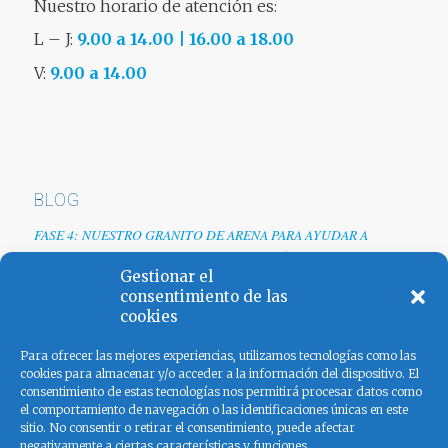
Nuestro horario de atención es:
L – J:
9.00 a 14.00 | 16.00 a 18.00
V:
9.00 a 14.00
BLOG
FASE 4: NUESTRO GRANITO DE ARENA PARA AYUDAR A
EMPRESAS TRAS LA CRISIS DEL COVID-19
Gestionar el
Renovamos web
consentimiento de las
cookies
Los colores de España
Para ofrecer las mejores experiencias, utilizamos tecnologías como las
cookies para almacenar y/o acceder a la información del dispositivo. El
consentimiento de estas tecnologías nos permitirá procesar datos como
el comportamiento de navegación o las identificaciones únicas en este
sitio. No consentir o retirar el consentimiento, puede afectar
negativamente a ciertas características y funciones.